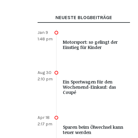
NEUESTE BLOGBEITRÄGE
Jan 9
1:48 pm
Motorsport: so gelingt der
Einstieg für Kinder
Aug 30
2:10 pm
Ein Sportwagen für den
Wochenend-Einkauf: das
Coupé
Apr 18
2:17 pm
Sparen beim Ölwechsel kann
teuer werden