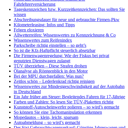
Fahrlehrerversicherung
Tageskennzeichen bzw. Kurzzeitkennzeichen: Das sollten Sie
wissen
Abschreibungsdauer für neue und gebrauchte Firmen-Pkw
Kilometerleasing: Infos und Tipps
Felgen eloxieren
Allwetterreifen: Wissenswertes zu Kennzeichnung & Co
Wissenswertes zum Reifenindex
Parkscheibe richtig einstellen – so geht’s
So ist die Kfz-Haftpflicht steuerlich absetzbar
Die Firmenwagenregelung: Wie der Fiskus bei privat
genutzten Dienstwagen zulangt
TÜV überziehen – Diese Strafen drohen
Ölanalyse als Röntgenblick in den Motor
Bei der MPU durchgefallen: Was nun?
Zeitlos schön – Lederlenkrad richtig reinigen
Wissenswertes zur Mindestgeschwindigkeit auf der Autobahn
in Deutschland
Ein Jahr früher am Steuer: Begleitendes Fahren für 17-Jährige
Farben und Zahlen: So lesen Sie TÜV-Plaketten richtig
Kunststoff-Autoscheinwerfer polieren – so wird’s gemacht
So können Sie eine Tachomanipulation erkennen
Mopedautos – klein, leicht, sparsam
Autoabmeldung – so wird’s gemacht
Der Sixt Gebrauchtwagenverkauf: Günstige Jahreswagen und