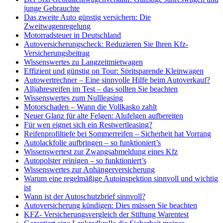
junge Gebrauchte
Das zweite Auto günstig versichern: Die
Zweitwagenregelung
Motorradsteuer in Deutschland
Autoversicherungscheck: Reduzieren Sie Ihren Kfz-
Versicherungsbeitrag
Wissenswertes zu Langzeitmietwagen
Effizient und günstig on Tour: Spritsparende Kleinwagen
Autowertrechner – Eine sinnvolle Hilfe beim Autoverkauf?
Alljahresreifen im Test – das sollten Sie beachten
Wissenswertes zum Nullleasing
Motorschaden – Wann die Vollkasko zahlt
Neuer Glanz für alte Felgen: Alufelgen aufbereiten
Für wen eignet sich ein Restwertleasing?
Reifenprofiltiefe bei Sommerreifen – Sicherheit hat Vorrang
Autolackfolie aufbringen – so funktioniert’s
Wissenswertest zur Zwangsabmeldung eines Kfz
Autopolster reinigen – so funktioniert’s
Wissenswertes zur Anhängerversicherung
Warum eine regelmäßige Autoinspektion sinnvoll und wichtig
ist
Wann ist der Autoschutzbrief sinnvoll?
Autoversicherung kündigen: Dies müssen Sie beachten
KFZ- Versicherungsvergleich der Stiftung Warentest