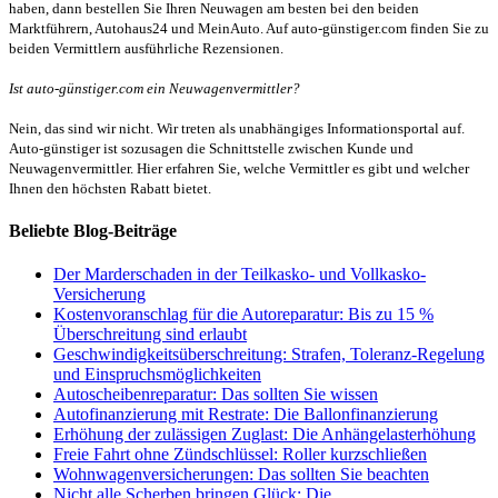
haben, dann bestellen Sie Ihren Neuwagen am besten bei den beiden
Marktführern, Autohaus24 und MeinAuto. Auf auto-günstiger.com finden Sie zu
beiden Vermittlern ausführliche Rezensionen.
Ist auto-günstiger.com ein Neuwagenvermittler?
Nein, das sind wir nicht. Wir treten als unabhängiges Informationsportal auf.
Auto-günstiger ist sozusagen die Schnittstelle zwischen Kunde und
Neuwagenvermittler. Hier erfahren Sie, welche Vermittler es gibt und welcher
Ihnen den höchsten Rabatt bietet.
Beliebte Blog-Beiträge
Der Marderschaden in der Teilkasko- und Vollkasko-
Versicherung
Kostenvoranschlag für die Autoreparatur: Bis zu 15 %
Überschreitung sind erlaubt
Geschwindigkeitsüberschreitung: Strafen, Toleranz-Regelung
und Einspruchsmöglichkeiten
Autoscheibenreparatur: Das sollten Sie wissen
Autofinanzierung mit Restrate: Die Ballonfinanzierung
Erhöhung der zulässigen Zuglast: Die Anhängelasterhöhung
Freie Fahrt ohne Zündschlüssel: Roller kurzschließen
Wohnwagenversicherungen: Das sollten Sie beachten
Nicht alle Scherben bringen Glück: Die