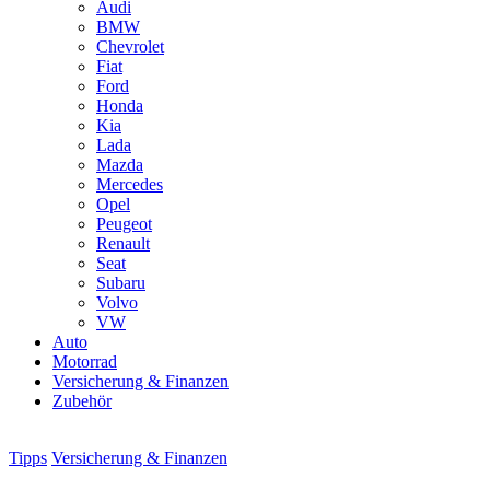
Audi
BMW
Chevrolet
Fiat
Ford
Honda
Kia
Lada
Mazda
Mercedes
Opel
Peugeot
Renault
Seat
Subaru
Volvo
VW
Auto
Motorrad
Versicherung & Finanzen
Zubehör
Tipps
Versicherung & Finanzen