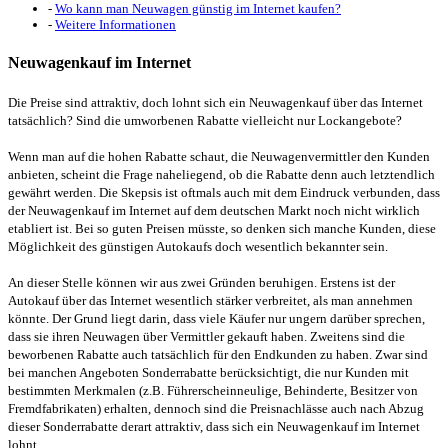
-
Wo kann man Neuwagen günstig im Internet kaufen?
-
Weitere Informationen
Neuwagenkauf im Internet
Die Preise sind attraktiv, doch lohnt sich ein Neuwagenkauf über das Internet
tatsächlich? Sind die umworbenen Rabatte vielleicht nur Lockangebote?
Wenn man auf die hohen Rabatte schaut, die Neuwagenvermittler den Kunden
anbieten, scheint die Frage naheliegend, ob die Rabatte denn auch letztendlich
gewährt werden. Die Skepsis ist oftmals auch mit dem Eindruck verbunden, dass
der Neuwagenkauf im Internet auf dem deutschen Markt noch nicht wirklich
etabliert ist. Bei so guten Preisen müsste, so denken sich manche Kunden, diese
Möglichkeit des günstigen Autokaufs doch wesentlich bekannter sein.
An dieser Stelle können wir aus zwei Gründen beruhigen. Erstens ist der
Autokauf über das Internet wesentlich stärker verbreitet, als man annehmen
könnte. Der Grund liegt darin, dass viele Käufer nur ungern darüber sprechen,
dass sie ihren Neuwagen über Vermittler gekauft haben. Zweitens sind die
beworbenen Rabatte auch tatsächlich für den Endkunden zu haben. Zwar sind
bei manchen Angeboten Sonderrabatte berücksichtigt, die nur Kunden mit
bestimmten Merkmalen (z.B. Führerscheinneulige, Behinderte, Besitzer von
Fremdfabrikaten) erhalten, dennoch sind die Preisnachlässe auch nach Abzug
dieser Sonderrabatte derart attraktiv, dass sich ein Neuwagenkauf im Internet
lohnt.